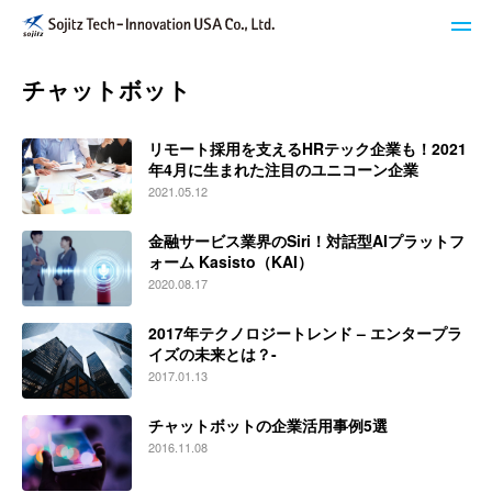
チャットボット
STech I USAのサービス
リモート採用を支えるHRテック企業も！2021
ブログ
年4月に生まれた注目のユニコーン企業
2021.05.12
イベント・セミナー
金融サービス業界のSiri！対話型AIプラットフ
ォーム Kasisto（KAI）
キーワードで探す
2020.08.17
2017年テクノロジートレンド – エンタープラ
STech I USAについて
イズの未来とは？-
2017.01.13
ニュースレター登録
チャットボットの企業活用事例5選
2016.11.08
お問い合わせ