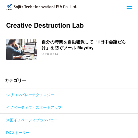
Creative Destruction Lab
STech I USAのサービス
自分の時間を自動確保して「1日中会議だら
ブログ
け」を防ぐツール Mayday
2020.09.14
イベント・セミナー
キーワードで探す
カテゴリー
シリコンバレーテクノロジー
STech I USAについて
イノベーティブ・スタートアップ
ニュースレター登録
米国イノベーティブカンパニー
お問い合わせ
DXストーリー