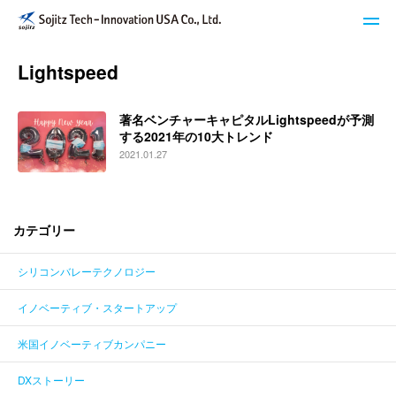
Lightspeed
STech I USAのサービス
著名ベンチャーキャピタルLightspeedが予測
ブログ
する2021年の10大トレンド
2021.01.27
イベント・セミナー
キーワードで探す
カテゴリー
シリコンバレーテクノロジー
STech I USAについて
イノベーティブ・スタートアップ
ニュースレター登録
米国イノベーティブカンパニー
お問い合わせ
DXストーリー