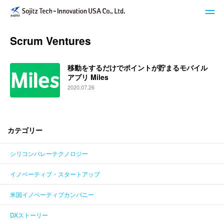
Scrum Ventures
STech I USAのサービス
移動をするだけでポイントが貯まるモバイル
ブログ
アプリ Miles
2020.07.26
イベント・セミナー
キーワードで探す
カテゴリー
シリコンバレーテクノロジー
STech I USAについて
イノベーティブ・スタートアップ
ニュースレター登録
米国イノベーティブカンパニー
お問い合わせ
DXストーリー