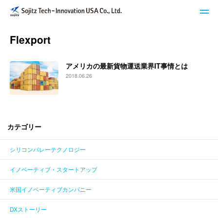
Flexport
STech I USAのサービス
アメリカの最新貨物運送業界IT事情とは
ブログ
2018.06.26
イベント・セミナー
キーワードで探す
カテゴリー
シリコンバレーテクノロジー
STech I USAについて
イノベーティブ・スタートアップ
ニュースレター登録
米国イノベーティブカンパニー
お問い合わせ
DXストーリー