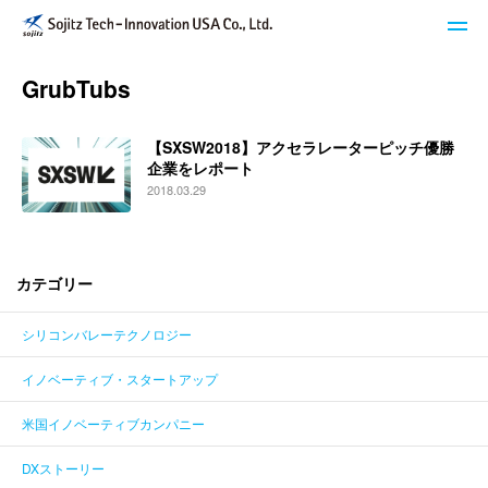
GrubTubs
STech I USAのサービス
【SXSW2018】アクセラレーターピッチ優勝
ブログ
企業をレポート
2018.03.29
イベント・セミナー
キーワードで探す
カテゴリー
シリコンバレーテクノロジー
STech I USAについて
イノベーティブ・スタートアップ
ニュースレター登録
米国イノベーティブカンパニー
お問い合わせ
DXストーリー