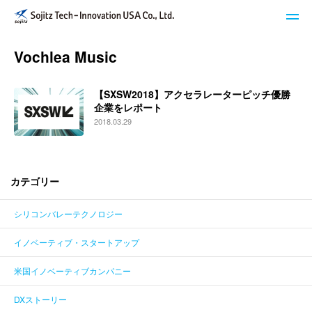
Vochlea Music
STech I USAのサービス
【SXSW2018】アクセラレーターピッチ優勝
ブログ
企業をレポート
2018.03.29
イベント・セミナー
キーワードで探す
カテゴリー
シリコンバレーテクノロジー
STech I USAについて
イノベーティブ・スタートアップ
ニュースレター登録
米国イノベーティブカンパニー
お問い合わせ
DXストーリー