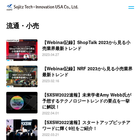
流通・小売
STech I USAのサービス
【Webinar記録】ShopTalk 2023から見る小
ブログ
売業界最新トレンド
2023.04.27
イベント・セミナー
【Webinar記録】NRF 2023から見る小売業界
最新トレンド
キーワードで探す
2023.02.16
【SXSW2022速報】未来学者Amy Webb氏が
STech I USAについて
予想するテクノロジートレンドの要点を一挙
に解説！
2022.04.01
ニュースレター登録
【SXSW2022速報】スタートアップピッチア
ワードに輝く9社をご紹介！
お問い合わせ
2022.03.21