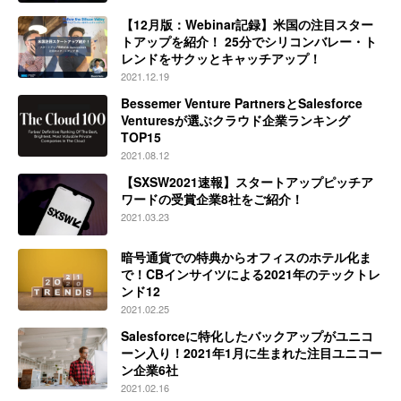
【12月版：Webinar記録】米国の注目スター
ENGLISH
トアップを紹介！ 25分でシリコンバレー・ト
レンドをサクッとキャッチアップ！
2021.12.19
Bessemer Venture PartnersとSalesforce
Venturesが選ぶクラウド企業ランキング
TOP15
2021.08.12
【SXSW2021速報】スタートアップピッチア
ワードの受賞企業8社をご紹介！
2021.03.23
暗号通貨での特典からオフィスのホテル化ま
で！CBインサイツによる2021年のテックトレ
ンド12
2021.02.25
Salesforceに特化したバックアップがユニコ
ーン入り！2021年1月に生まれた注目ユニコー
ン企業6社
2021.02.16