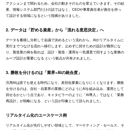
アクションまで関わるため、会社の動きそのものを変えていきます。その結
果、情報システム部門だけの話ではなく、CEOや事業責任者が責任を持っ
て設計する領域になるという指摘がありました。
2. データは「貯める資産」から「流れる意思決定」へ
データを蓄積し分析して会議で決めるという流れから、AIがリアルタイムに
実行までつなげる流れへ移行します。止めずに回すための設計が難所にな
り、製造業の例を取れば、設計・製造・運用を一気通貫で回すような業務の
ループ設計が重要になる という観点が共有されました。
3. 勝敗を分けるのは「業界×AIの統合度」
汎用AIは誰でも使える時代になり、差別化要素になりにくくなります。勝敗
を分けるのは、自社・自業界の業務にどのようにAIを組み込み、運用として
回せるかという点であり、キャタピラーのように「AI導入」ではなく「業務
再設計」が戦略になる、という話が印象として語られました。
リアルタイム化のユースケース例
リアルタイム化が先行しやすい領域として、マーケティング・セールス、そ