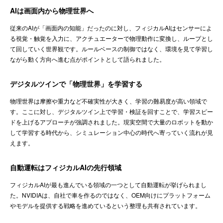
AIは画面内から物理世界へ
従来のAIが「画面内の知能」だったのに対し、フィジカルAIはセンサーによ
る視覚・触覚を入力に、アクチュエーターで物理動作に変換し、ループとし
て回していく世界観です。ルールベースの制御ではなく、環境を見て学習し
ながら動く方向へ進む点がポイントとして語られました。
デジタルツインで「物理世界」を学習する
物理世界は摩擦や重力など不確実性が大きく、学習の難易度が高い領域で
す。ここに対し、デジタルツイン上で学習・検証を回すことで、学習スピー
ドを上げるアプローチが強調されました。現実空間で大量のロボットを動か
して学習する時代から、シミュレーション中心の時代へ寄っていく流れが見
えます。
自動運転はフィジカルAIの先行領域
フィジカルAIが最も進んでいる領域の一つとして自動運転が挙げられまし
た。NVIDIAは、自社で車を作るのではなく、OEM向けにプラットフォーム
やモデルを提供する戦略を進めているという整理も共有されています。