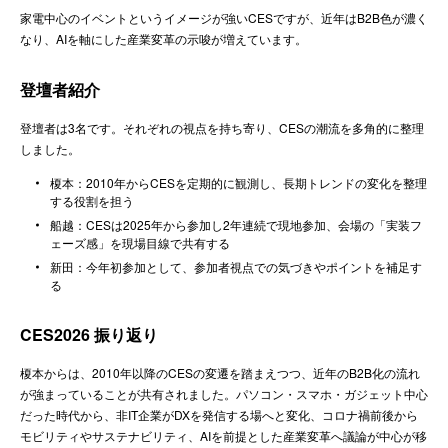
家電中心のイベントというイメージが強いCESですが、近年はB2B色が濃く
なり、AIを軸にした産業変革の示唆が増えています。
登壇者紹介
登壇者は3名です。それぞれの視点を持ち寄り、CESの潮流を多角的に整理
しました。
榎本：2010年からCESを定期的に観測し、長期トレンドの変化を整理
する役割を担う
船越：CESは2025年から参加し2年連続で現地参加、会場の「実装フ
ェーズ感」を現場目線で共有する
新田：今年初参加として、参加者視点での気づきやポイントを補足す
る
CES2026 振り返り
榎本からは、2010年以降のCESの変遷を踏まえつつ、近年のB2B化の流れ
が強まっていることが共有されました。パソコン・スマホ・ガジェット中心
だった時代から、非IT企業がDXを発信する場へと変化、コロナ禍前後から
モビリティやサステナビリティ、AIを前提とした産業変革へ議論が中心が移