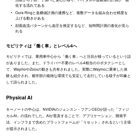
化する流れである
Oura Ringと血糖値計測の連携など、複数データを組み合わせ精度を
上げる動きがある
顔面血流パターンから血圧を推定するなど、短時間計測の進化が見ら
れる
モビリティは「働く車」とレベル4へ
モビリティでは、乗用車中心から「働く車」へと注目が移っているという話
がありました。また、ドライバー不要のレベル4相当のロボタクシーとし
て、WaymoやZooxの動きも共有されました。実際にWaymoに乗車した体
験も紹介され、都市部の複雑な環境でも安定して走行している様子が印象と
して語られました。
Physical AI
キーノートの中心は、NVIDIAのジェンスン・フアンCEOが語った「フィジ
カルAI」の流れでした。AIが普及することで、アプリケーション、開発手
法、インフラまで含めたプラットフォームが「リセット」されるという主張
が提示されました。