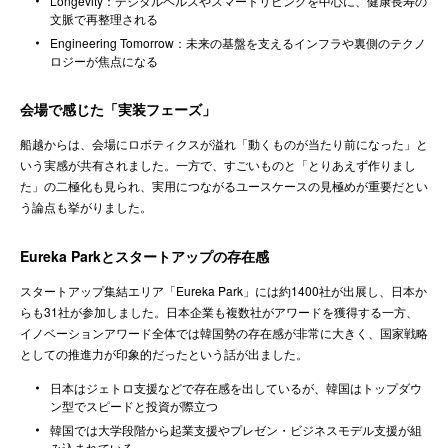
Longevity：デジタルヘルスやスマートリビングを中心に、健康長寿の
文脈で再整理される
Engineering Tomorrow：未来の基盤を支えるインフラや裏側のテクノ
ロジーが焦点になる
会場で感じた「実装フェーズ」
船越からは、会場にロボティクスが溢れ「動くものが当たり前になった」と
いう実感が共有されました。一方で、すごいものと「とりあえず作りまし
た」の二極化も見られ、実用につながるユースケースの見極めが重要だとい
う論点も挙がりました。
Eureka Parkとスタートアップの存在感
スタートアップ集結エリア「Eureka Park」には約1400社が出展し、日本か
らも31社が参加しました。日本企業も複数社がアワードを獲得する一方、
イノベーションアワード全体では韓国勢の存在感が非常に大きく、国家戦略
としての推進力が印象的だったという話が出ました。
日本はジェトロ支援などで存在感を出しているが、韓国はトップダウ
ン型でスピードと投資が際立つ
韓国では大学段階から起業支援やプレゼン・ビジネスモデル支援が組
み込まれている