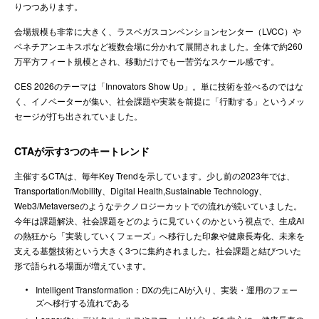
りつつあります。
会場規模も非常に大きく、ラスベガスコンベンションセンター（LVCC）や
ベネチアンエキスポなど複数会場に分かれて展開されました。全体で約260
万平方フィート規模とされ、移動だけでも一苦労なスケール感です。
CES 2026のテーマは「Innovators Show Up」。単に技術を並べるのではな
く、イノベーターが集い、社会課題や実装を前提に「行動する」というメッ
セージが打ち出されていました。
CTAが示す3つのキートレンド
主催するCTAは、毎年Key Trendを示しています。少し前の2023年では、
Transportation/Mobility、Digital Health,Sustainable Technology、
Web3/Metaverseのようなテクノロジーカットでの流れが続いていました。
今年は課題解決、社会課題をどのように見ていくのかという視点で、生成AI
の熱狂から「実装していくフェーズ」へ移行した印象や健康長寿化、未来を
支える基盤技術という大きく3つに集約されました。社会課題と結びついた
形で語られる場面が増えています。
Intelligent Transformation：DXの先にAIが入り、実装・運用のフェー
ズへ移行する流れである