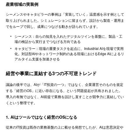
産業領域の実装例
シーメンスやキャタピラーの事例は「実装していく」温度感を示す例として
取り上げられました。シミュレーションに留まらず、設計から製造・運用ま
でをループで回し、成果につなげる動きが語られています。
シーメンス：自らの知見を入れたデジタルツインを基盤に、製品・工
場の検証から実行までつなげる方向である
キャタピラー：現場の重要タスクを起点に、Industrial AIを現場で実用
化。対話型AIやネットワーク制約のある現場におけるEdge AIによるリ
アルタイム支援を加速させる
経営や事業に直結する3つの不可逆トレンド
議論の後半では、AIが「IT投資の一つ」ではなく、企業運営そのものを規定
する「経営のOS」に近い存在になる、という問題提起が共有されました。
導入の有無ではなく、AI前提で業務を設計し直すことが競争力に直結してい
くという整理です。
1. AIはツールではなく経営のOSになる
従来のIT投資は既存の業務基盤の上に載せる発想でしたが、AIは意思決定や