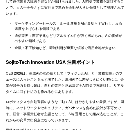
して通信業界の障害予兆などが挙げられました。AI前提で業務を設計するこ
とで、人の手を介さずに実行まで進める余地が大きい領域として整理されて
います。
マーケティング〜セールス：ルール運用をAIが裏切らず実行し、反応
速度を上げられる領域である
通信業界：障害予兆などリアルタイム性が強く求められ、AIの価値が
出やすい領域である
金融：不正検知など、即時判断が重要な領域で活用余地が大きい
Sojitz-Tech Innovation USA 注目ポイント
CES 2026は、生成AIの次の章として「フィジカルAI」と「業務実装」のフ
ェーズに入ったことを示す場でした。汎用AIでは差がつきにくい時代に、企
業が競争力を持つ鍵は、自社の業務と意思決定をAI前提で再設計し、リアル
タイムに回す仕組みを作れるかにあります。
ロボティクスや自動運転のような「動くAI」は分かりやすい象徴ですが、同
時に、ネットワークやセキュリティ、ガバナンスを含めた設計が不可欠で
す。経営・事業責任者が主語となって、AIを運用として組み込むことが、こ
れからの変革の出発点になっていきます。
最後までお読みいただきありがとうございました。