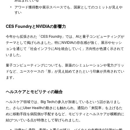
アワード獲得数や展示スペースでも、国家としてのコミットが見えや
すい
CES FoundryとNVIDIAの影響力
今年から拡張された「CES Foundry」では、AIと量子コンピューティングが
テーマとして掲げられました。特にNVIDIAの存在感が強く、展示やセッシ
ョンを通じて「社会インフラにAIを統合していく」方向性が色濃く示されて
いました。
量子コンピューティングについても、新薬のシミュレーションや電力グリッ
ドなど、ユースケースの「形」が見え始めてきたという印象が共有されてい
ます。
ヘルスケアとモビリティの融合
ヘルスケア領域では、Big Techの参入が加速しているという話がありまし
た。さらにUber Healthの動きにも触れられ、通院の「来院率」を上げるた
めに移動手段を病院側が手配するなど、モビリティとヘルスケアが横断的に
結びついている点が特徴として挙げられました。
治療から予防、予測へと重心が移り、バイタルや血糖値の計測が一般