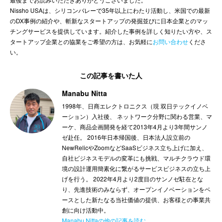
Nissho USAは、シリコンバレーで35年以上にわたり活動し、米国での最新
のDX事例の紹介や、斬新なスタートアップの発掘並びに日本企業とのマッ
チングサービスを提供しています。紹介した事例を詳しく知りたい方や、ス
タートアップ企業との協業をご希望の方は、お気軽に
お問い合わせ
くださ
い。
この記事を書いた人
Manabu Nitta
1998年、日商エレクトロニクス（現 双日テックイノベ
ーション）入社後、 ネットワーク分野に関わる営業、マ
ーケ、商品企画開発を経て2013年4月より3年間サンノ
ゼ赴任。 2016年日本帰国後、日本法人設立前の
NewRelicやZoomなどSaaSビジネス立ち上げに加え、
自社ビジネスモデルの変革にも挑戦、マルチクラウド環
境の設計運用簡素化に繋がるサービスビジネスの立ち上
げを行う。 2022年4月より2度目のサンノゼ駐在とな
り、先進技術のみならず、オープンイノベーションをベ
ースとした新たなる当社価値の提供、お客様との事業共
創に向け活動中。
Manabu Nittaの他の記事を読む