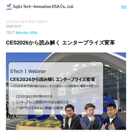
シリコンバレーテクノロジー
STech I USAのサービス
2026.03.01
TEXT:
Manabu Nitta
ブログ
CES2026から読み解く エンタープライズ変革
イベント・セミナー
キーワードで探す
STech I USAについて
ニュースレター登録
お問い合わせ