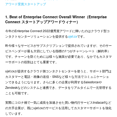
アワード受賞スタートアップ
1. Best of Enterprise Connect Overall Winner（Enterprise
Connect スタートアップアワードウィナー）
今年のEnterprise Connect 2022優秀賞アワードに輝いたのはクラウド型コ
ンタクトセンターソリューションを提供する
ujet.cx
です。
昨今様々なサービスがサブスクリプションで提供されていますが、そのサー
ビスベンダーが最も大切にしている指標の1つがチャーンレート（解約率）
です。チャーンを防ぐためには様々な施策が必要であり、なかでもカスタマ
ーサポートの役割はとても重要です。
ujet.cxが提供するクラウド側コンタクトセンターを使うと、サポート部門は
カスタマーと電話・画像の送信・SNSなど様々な方法でコミュニケーショ
ンできるようになります。さらに多くの企業が利用するSalesforceや
Zendeskなどのシステムと連携でき、データをリアルタイムで一元管理する
ことも可能です。
実際にコロナ禍で一気に成長を加速させた買い物代行サービスInstacartなど
の大手企業が、既にujet.cxのサービスを活用してカスタマーサポートを強化
しています。