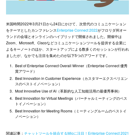
ENGLISH
米国時間2022年3月21日から24日にかけて、次世代のコミュニケーション
をテーマとしたカンファレンス
Enterprise Connect 2022
がフロリダ州オー
ランドの会場とオンラインのハイブリッドで開催されました。開催中は
Zoom、Microsoft、Ciscoなどコミュニケーションツールを提供する企業に
よるキーノートのほか、スタートアップによる数多くのセッションが行われ
ましたが、なかでも注目を集めたのが以下5つのアワードです。
Best of Enterprise Connect Overall Winner（Enterprise Connect 優秀
賞アワード）
Best Innovation in Customer Experience（カスタマーエクスペリエン
スのベストイノベーション）
Most Innovative Use of AI（革新的な人工知能活用の最優秀事例）
Best Innovation for Virtual Meetings（バーチャルミーティングのベス
トイノベーション）
Best Innovation for Meeting Rooms（ミーティングルームのベストイ
ノベーション）
関連記事：
チャットツールを統合するMioに注目！Enterprise Connect 2021