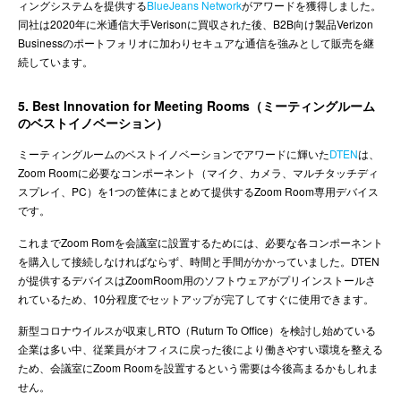
ィングシステムを提供する
BlueJeans Network
がアワードを獲得しました。
同社は2020年に米通信大手Verisonに買収された後、B2B向け製品Verizon
Businessのポートフォリオに加わりセキュアな通信を強みとして販売を継
続しています。
5. Best Innovation for Meeting Rooms（ミーティングルーム
のベストイノベーション）
ミーティングルームのベストイノベーションでアワードに輝いた
DTEN
は、
Zoom Roomに必要なコンポーネント（マイク、カメラ、マルチタッチディ
スプレイ、PC）を1つの筐体にまとめて提供するZoom Room専用デバイス
です。
これまでZoom Romを会議室に設置するためには、必要な各コンポーネント
を購入して接続しなければならず、時間と手間がかかっていました。DTEN
が提供するデバイスはZoomRoom用のソフトウェアがプリインストールさ
れているため、10分程度でセットアップが完了してすぐに使用できます。
新型コロナウイルスが収束しRTO（Ruturn To Office）を検討し始めている
企業は多い中、従業員がオフィスに戻った後により働きやすい環境を整える
ため、会議室にZoom Roomを設置するという需要は今後高まるかもしれま
せん。