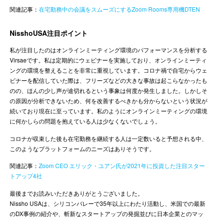
関連記事：
在宅勤務中の会議をスムーズにするZoom Rooms専用機DTEN
NisshoUSA注目ポイント
私が注目したのはオンラインミーティング環境のパフォーマンスを分析する
Virsaeです。私は定期的にウェビナーを実施しており、オンラインミーティ
ングの環境を整えることを非常に重視しています。コロナ禍で自宅からウェ
ビナーを配信していた際は、フリーズなどの大きな事故は起こらなかったも
のの、ほんの少し声が途切れるという事象は何度か発生しました。しかしそ
の原因が分析できないため、何を改善するべきかも分からないという状況が
続いており現在に至っています。私のようにオンラインミーティングの環境
に何かしらの問題を抱えている人は少なくないでしょう。
コロナが収束した後も在宅勤務を継続する人は一定数いると予想される中、
このようなプラットフォームのニーズはありそうです。
関連記事：
Zoom CEO エリック・ユアン氏が2021年に投資した注目スター
トアップ4社
最後までお読みいただきありがとうございました。
Nissho USAは、シリコンバレーで35年以上にわたり活動し、米国での最新
のDX事例の紹介や、斬新なスタートアップの発掘並びに日本企業とのマッ