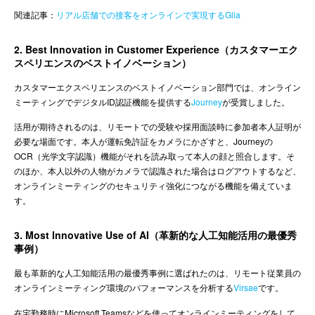
関連記事：
リアル店舗での接客をオンラインで実現するGlia
2. Best Innovation in Customer Experience（カスタマーエク
スペリエンスのベストイノベーション）
カスタマーエクスペリエンスのベストイノベーション部門では、オンライン
ミーティングでデジタルID認証機能を提供する
Journey
が受賞しました。
活用が期待されるのは、リモートでの受験や採用面談時に参加者本人証明が
必要な場面です。本人が運転免許証をカメラにかざすと、Journeyの
OCR（光学文字認識）機能がそれを読み取って本人の顔と照合します。そ
のほか、本人以外の人物がカメラで認識された場合はログアウトするなど、
オンラインミーティングのセキュリティ強化につながる機能を備えていま
す。
3. Most Innovative Use of AI（革新的な人工知能活用の最優秀
事例）
最も革新的な人工知能活用の最優秀事例に選ばれたのは、リモート従業員の
オンラインミーティング環境のパフォーマンスを分析する
Virsae
です。
在宅勤務時にMicrosoft Teamsなどを使ってオンラインミーティングをして