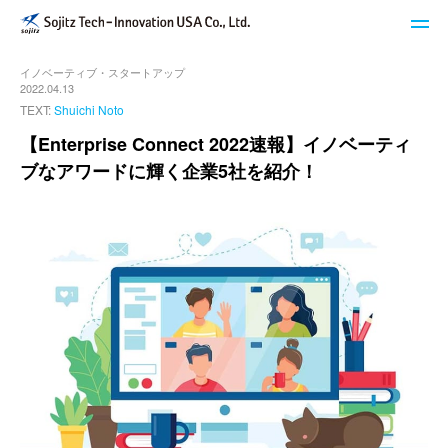
イノベーティブ・スタートアップ
STech I USAのサービス
2022.04.13
TEXT:
Shuichi Noto
ブログ
【Enterprise Connect 2022速報】イノベーティ
ブなアワードに輝く企業5社を紹介！
イベント・セミナー
キーワードで探す
STech I USAについて
ニュースレター登録
お問い合わせ