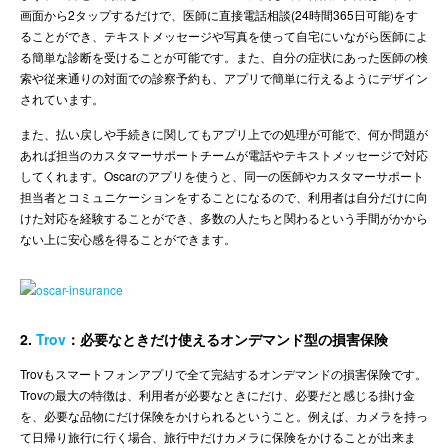
画面から2タップするだけで、医師に直接電話相談(24時間365日可能)をす
ることができ、テキストメッセージや写真を使って自宅にいながら医師によ
る簡単な診断を受けることが可能です。また、自分の症状にあった医師の検
索や従来通りの対面での診察予約も、アプリで簡単に行えるようにデザイン
されています。
また、払い戻しや手続きに関してもアプリ上での処理が可能で、何か問題が
あれば担当のカスタマーサポートチームが電話やテキストメッセージで対応
してくれます。Oscarのアプリを使うと、同一の医師やカスタマーサポート
担当者とコミュニケーションをすることになるので、利用者は自分だけに向
けた対応を経験することができ、多数の人たちと関わるという手間がかから
ない上に安心感を得ることができます。
2.
Trov
：必要なときだけ使えるオンデマンド型の損害保険
Trovもスマートフォンアプリで全て完結するオンデマンドの損害保険です。
Trovの最大の特徴は、利用者が必要なときにだけ、必要だと感じる掛け金
を、必要な品物にだけ保険をかけられるということ。例えば、カメラを持っ
て日帰り旅行に行く場合、旅行中だけカメラに保険をかけることが出来ま