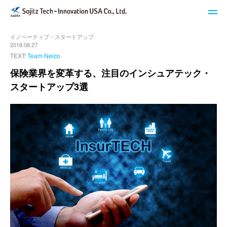
イノベーティブ・スタートアップ
STech I USAのサービス
2018.08.27
TEXT:
Team Nelco
ブログ
保険業界を変革する、注目のインシュアテック・
スタートアップ3選
イベント・セミナー
キーワードで探す
STech I USAについて
ニュースレター登録
お問い合わせ