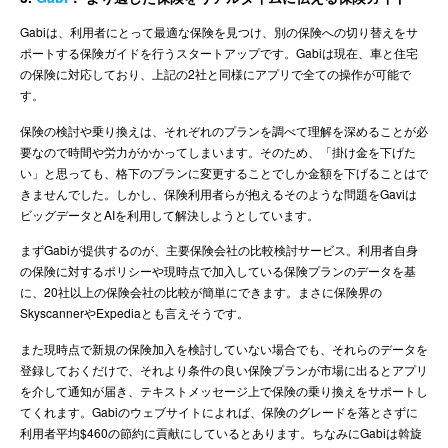
Gabiは、利用者にとって最適な保険を見つけ、別の保険への切り替えをサ
ポートする保険ガイドを行うスタートアップです。Gabiは現在、車と住宅
の保険に対応しており、上記の2社と同様にアプリで全ての操作が可能で
す。
保険の検討や乗り換えは、それぞれのプランを調べて理解を深めることが必
要なので時間や労力がかかってしまいます。そのため、「掛け金を下げた
い」と思っても、格下のプランに変更することでしか金額を下げることはで
きませんでした。しかし、保険利用者らが抱えるそのような問題をGaviは
ビッグデータとAIを利用して解決しようとしています。
まずGabiが提供するのが、主要保険会社の比較検討サービス。利用者自身
の保険に対するポリシーや現時点で加入している保険プランのデータを基
に、20社以上の保険会社の比較が簡単にできます。まさに保険界の
SkyscannerやExpediaとも言えそうです。
また現時点で新規の保険加入を検討していない場合でも、それらのデータを
登録しておくだけで、それより条件の良い保険プランが市場に出るとアプリ
を介して通知が届き、テキストメッセージ上で保険の乗り換えをサポートし
てくれます。Gabiのウェブサイトによれば、保険のグレードを落とさずに
利用者平均$460の節約に貢献にしているとあります。ちなみにGabiは斡旋