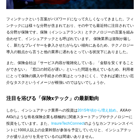
ENGLISH
フィンテックという言葉がバズワードになって久しくなってきました。フィ
ンテックには様々な分野が含まれており、その中でも最近特に注目されてい
る分野が保険です。保険（インシュアランス）とテクノロジーの言葉を組み
合わせて、インシュアテックとも呼ばれています。 保険業界は規制が厳し
く、新たなプレイヤーを参入させたがらない傾向にあるため、テクノロジー
導入の観点から言うと他の業界に遅れをとっている状況下にありました。
また、保険会社は「サービス内容が複雑化している」「金額を安くすること
ができない」「窓口の対応が遅い」といった問題を抱えているため、利用者
にとって保険の購入や手続きの作業はとっつきにくく、できれば避けたい厄
介なタスクというイメージが根強いのではないでしょうか。
注目を浴びる「保険xテック」の最新動向
しかし、インシュアテック業界への投資は
2015年頃から増え始め
、AXAや
AIGのような有名保険企業も積極的に関連スタートアップやテクノロジーに
投資をしています。また、
InsureTechConnect
のようなカンファレンスイベ
ントに1000人以上の企業幹部が参加を予定していたりと、インシュアテッ
クが盛り上がりを見せているのは間違いありません。