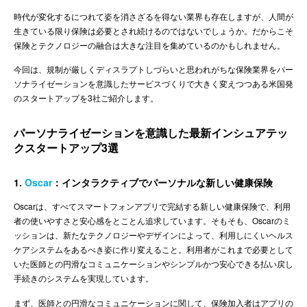
時代が変化するにつれて姿を消さざるを得ない業界も存在しますが、人間が
生きている限り保険は必要とされ続けるのではないでしょうか。だからこそ
保険とテクノロジーの融合は大きな注目を集めているのかもしれません。
今回は、規制が厳しくディスラプトしづらいと思われがちな保険業界をパー
ソナライゼーションを意識したサービスづくりで大きく変えつつある米国発
のスタートアップを3社ご紹介します。
パーソナライゼーションを意識した最新インシュアテッ
クスタートアップ3選
1.
Oscar
：インタラクティブでパーソナルな新しい健康保険
Oscarは、すべてスマートフォンアプリで完結する新しい健康保険で、利用
者の使いやすさと安心感をとことん追求しています。そもそも、Oscarのミ
ッションは、新たなテクノロジーやデザインによって、利用しにくいヘルス
ケアシステムをあるべき姿に作り変えること。利用者がこれまで必要として
いた医師との円滑なコミュニケーションやシンプルかつ安心できる払い戻し
手続きのシステムを実現しています。
まず、医師との円滑なコミュニケーションに関して、保険加入者はアプリの