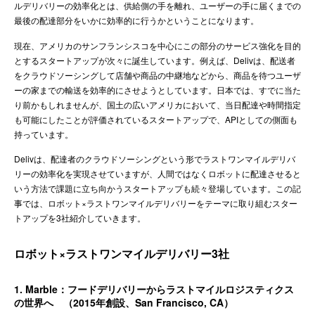
ルデリバリーの効率化とは、供給側の手を離れ、ユーザーの手に届くまでの
最後の配達部分をいかに効率的に行うかということになります。
現在、アメリカのサンフランシスコを中心にこの部分のサービス強化を目的
とするスタートアップが次々に誕生しています。例えば、Delivは、配送者
をクラウドソーシングして店舗や商品の中継地などから、商品を待つユーザ
ーの家までの輸送を効率的にさせようとしています。日本では、すでに当た
り前かもしれませんが、国土の広いアメリカにおいて、当日配達や時間指定
も可能にしたことが評価されているスタートアップで、APIとしての側面も
持っています。
Delivは、配達者のクラウドソーシングという形でラストワンマイルデリバ
リーの効率化を実現させていますが、人間ではなくロボットに配達させると
いう方法で課題に立ち向かうスタートアップも続々登場しています。この記
事では、ロボット×ラストワンマイルデリバリーをテーマに取り組むスター
トアップを3社紹介していきます。
ロボット×ラストワンマイルデリバリー3社
1. Marble：フードデリバリーからラストマイルロジスティクス
の世界へ （2015年創設、San Francisco, CA）