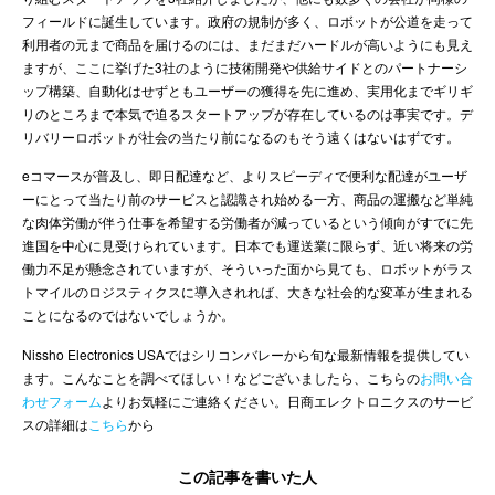
フィールドに誕生しています。政府の規制が多く、ロボットが公道を走って
利用者の元まで商品を届けるのには、まだまだハードルが高いようにも見え
ますが、ここに挙げた3社のように技術開発や供給サイドとのパートナーシ
ップ構築、自動化はせずともユーザーの獲得を先に進め、実用化までギリギ
リのところまで本気で迫るスタートアップが存在しているのは事実です。デ
リバリーロボットが社会の当たり前になるのもそう遠くはないはずです。
eコマースが普及し、即日配達など、よりスピーディで便利な配達がユーザ
ーにとって当たり前のサービスと認識され始める一方、商品の運搬など単純
な肉体労働が伴う仕事を希望する労働者が減っているという傾向がすでに先
進国を中心に見受けられています。日本でも運送業に限らず、近い将来の労
働力不足が懸念されていますが、そういった面から見ても、ロボットがラス
トマイルのロジスティクスに導入されれば、大きな社会的な変革が生まれる
ことになるのではないでしょうか。
Nissho Electronics USAではシリコンバレーから旬な最新情報を提供してい
ます。こんなことを調べてほしい！などございましたら、こちらの
お問い合
わせフォーム
よりお気軽にご連絡ください。日商エレクトロニクスのサービ
スの詳細は
こちら
から
この記事を書いた人