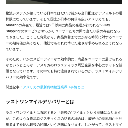
ENGLISH
物流システムが整っている日本ではだいぶ前から当日配送がデフォルトの選
択肢になっています。そして国土が日本の何倍も広いアメリカでも、
Amazonの存在で、最近では2日以内に商品の発送が行われる”2-Day
Shipping”のサービスがすっかりユーザーたちの間で当たり前の存在になっ
てきました。こうした背景から、商品到着までにかかる時間に対するユーザ
ーの期待値は高くなり、他社でもそれに準じた速さが求められるようになっ
ています。
そのため、いかにスピーディーかつ効率的に、商品をユーザーに届けられる
かというところが、アメリカのロジスティック周辺企業を中心にホットな話
題となっています。その中でも特に注目されているのが、ラストマイルデリ
バリーの効率化です。
関連記事：
アメリカの最新貨物輸送業界IT事情とは
ラストワンマイルデリバリーとは
ラストワンマイルとは直訳すると「最後の1マイル」という意味になります
が、このような物流ロジスティクスの話題の場合は、最寄りの基地局から利
用者までを結ぶ最後の区間という意味になります。したがって、ラストマイ