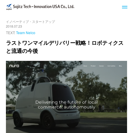
イノベーティブ・スタートアップ
STech I USAのサービス
2018.07.23
TEXT:
Team Nelco
ブログ
ラストワンマイルデリバリー戦略！ロボティクス
と流通の今後
イベント・セミナー
キーワードで探す
STech I USAについて
ニュースレター登録
お問い合わせ