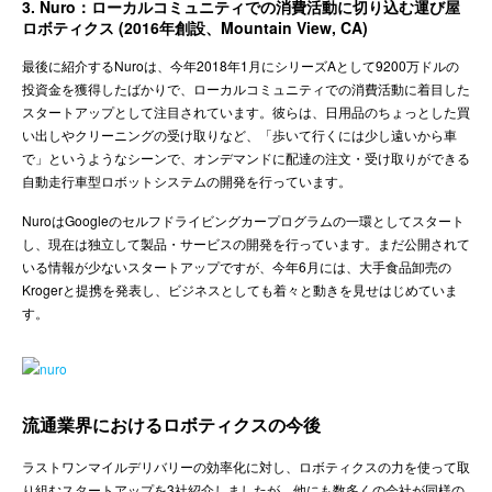
3. Nuro：ローカルコミュニティでの消費活動に切り込む運び屋
ロボティクス (2016年創設、Mountain View, CA)
最後に紹介するNuroは、今年2018年1月にシリーズAとして9200万ドルの
投資金を獲得したばかりで、ローカルコミュニティでの消費活動に着目した
スタートアップとして注目されています。彼らは、日用品のちょっとした買
い出しやクリーニングの受け取りなど、「歩いて行くには少し遠いから車
で」というようなシーンで、オンデマンドに配達の注文・受け取りができる
自動走行車型ロボットシステムの開発を行っています。
NuroはGoogleのセルフドライビングカープログラムの一環としてスタート
し、現在は独立して製品・サービスの開発を行っています。まだ公開されて
いる情報が少ないスタートアップですが、今年6月には、大手食品卸売の
Krogerと提携を発表し、ビジネスとしても着々と動きを見せはじめていま
す。
流通業界におけるロボティクスの今後
ラストワンマイルデリバリーの効率化に対し、ロボティクスの力を使って取
り組むスタートアップを3社紹介しましたが、他にも数多くの会社が同様の