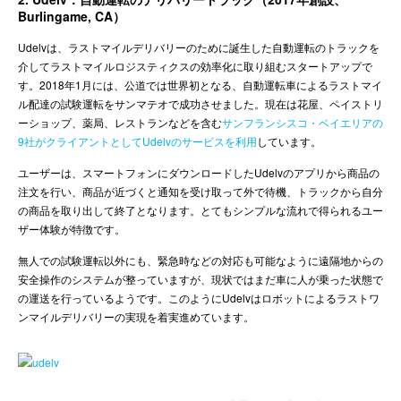
Burlingame, CA）
Udelvは、ラストマイルデリバリーのために誕生した自動運転のトラックを
介してラストマイルロジスティクスの効率化に取り組むスタートアップで
す。2018年1月には、公道では世界初となる、自動運転車によるラストマイ
ル配達の試験運転をサンマテオで成功させました。現在は花屋、ペイストリ
ーショップ、薬局、レストランなどを含む
サンフランシスコ・ベイエリアの
9社がクライアントとしてUdelvのサービスを利用
しています。
ユーザーは、スマートフォンにダウンロードしたUdelvのアプリから商品の
注文を行い、商品が近づくと通知を受け取って外で待機、トラックから自分
の商品を取り出して終了となります。とてもシンプルな流れで得られるユー
ザー体験が特徴です。
無人での試験運転以外にも、緊急時などの対応も可能なように遠隔地からの
安全操作のシステムが整っていますが、現状ではまだ車に人が乗った状態で
の運送を行っているようです。このようにUdelvはロボットによるラストワ
ンマイルデリバリーの実現を着実進めています。