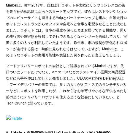
Marbelは、昨年2017年、自動走行ロボットを実際にサンフランシスコの街
を走らせ始め話題になったスタートアップです。彼らはレストランやショッ
プのレビューサイトを運営するYelpとパートナーシップを組み、自動走行ロ
ボットにレストランからオフィスや自宅へと食事を宅配させることに成功し
ました。ロボットには、食事の温度を保ったままお届けできる機能や、周り
の歩行者や障害物を察知して走行できるようなセンサーを搭載しており、実
際に多くの人々が利用していたようです。昨年末、市の規制が強化されロボ
ットが走行する姿は一時的に見られなくはなっていますが、Marbelは、こ
のようなロボットの実用可能性を実証した例を作ったと言えるでしょう。
フードデリバリーロボットの会社として認識されているMarbelですが、先
日ついにフードだけでなく、eコマースなどのラストマイル区間の商品配送
などにも手を伸ばして行くと発表しました。CEOのMatthew Delaney氏は
「フードデリバリーの事業では、多くの人々がオフィスでのランチデリバリ
ーなどにロボットを利用したが、これからはお年寄りや小さな子供も当たり
前のようにデリバリーロボットを使えるような社会にしていきたい」と
Tech Crunchに語っています。
2. Udelv：自動運転のデリバリートラック（2017年創設、