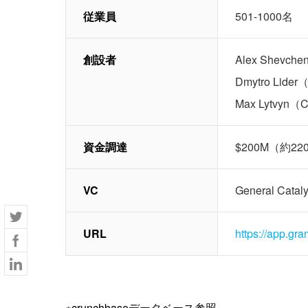
従業員
501-1000名
創設者
Alex Shevch
Dmytro Lider
Max Lytvyn（
資金調達
$200M（約2
VC
General Cata
URL
https://app.gr
※crunchbaseデータベース参照