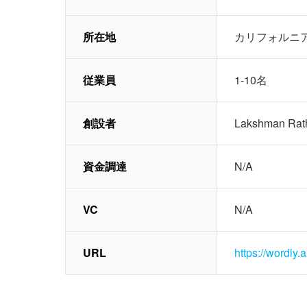
所在地
カリフォルニ
従業員
1-10名
創設者
Lakshman R
資金調達
N/A
VC
N/A
URL
https://wordly.a