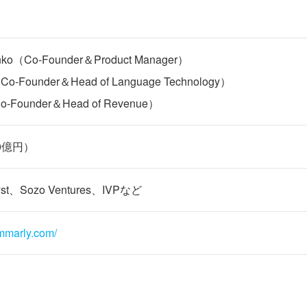
enko（Co-Founder＆Product Manager）
（Co-Founder＆Head of Language Technology）
Co-Founder＆Head of Revenue）
20億円）
lyst、Sozo Ventures、IVPなど
ammarly.com/