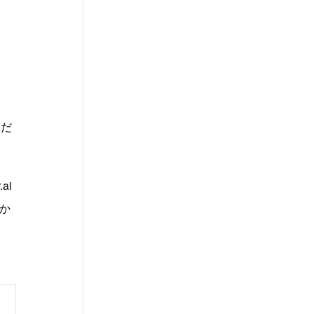
すだ
ai
か