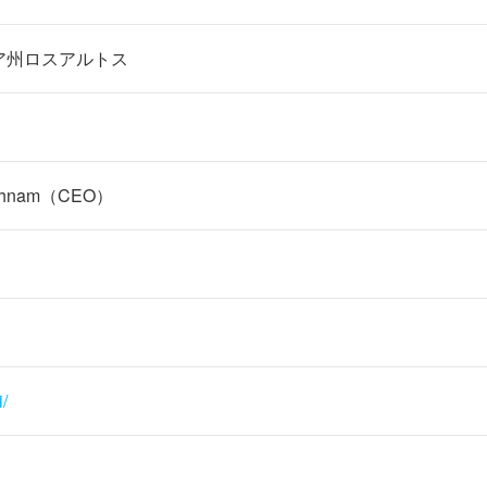
ア州ロスアルトス
athnam（CEO）
i/