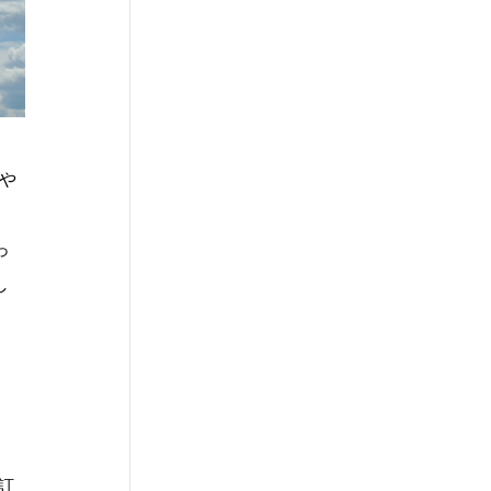
や
っ
し
訂