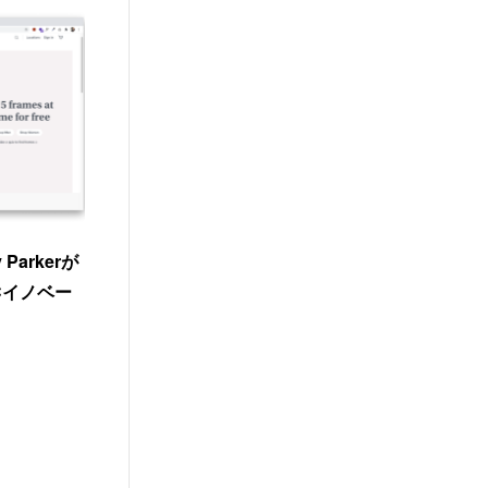
arkerが
Cイノベー