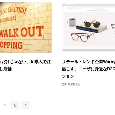
 Goだけじゃない。AI導入で注
リテールトレンド企業Warby P
し店舗
起こす、ユーザに身近なD2
ション
2018.08.06
1
2