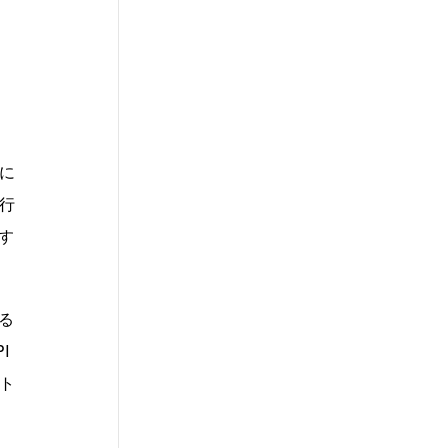
に
行
す
る
I
ト