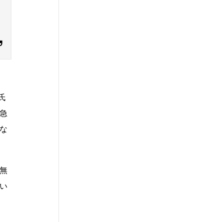
氏
急
な
無
い