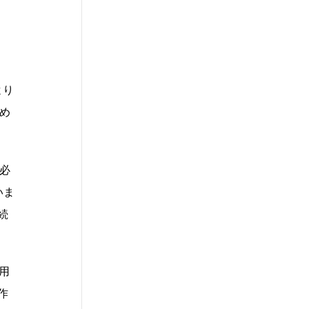
より
め
必
いま
続
用
作