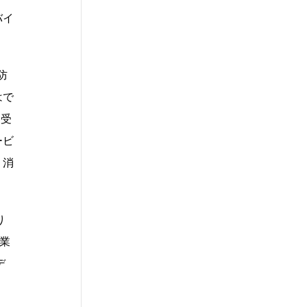
バイ
防
はで
を受
ービ
、消
り
業
デ