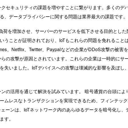
ワークセキュリティの課題を増やすことに繋がります。多くのデ
る、データプライバシーに関する問題は業界最大の課題です。
の負荷を増加させ、サーバーのサービスを低下させる目的とした
いうことが証明されており、IoTもこれらの問題を免れること
mes、Netflix、Twitter、Paypalなどの企業がDDoS攻撃の被害
器からの攻撃が原因とされています。これらの企業は一時的にサ
を失いました。IoTデバイスへの攻撃は壊滅的な影響を及ぼし
ーンの活用を通じて解決を試みています。 暗号通貨の台頭によ
ームレスなトランザクションを実現できるため、フィンテック
ェーンは、IoTネットワーク内のあらゆるデータを暗号化し、
ます。