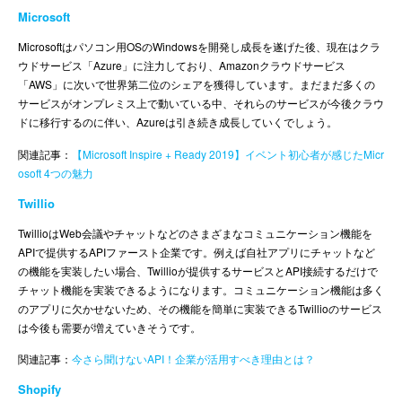
Microsoft
Microsoftはパソコン用OSのWindowsを開発し成長を遂げた後、現在はクラ
ウドサービス「Azure」に注力しており、Amazonクラウドサービス
「AWS」に次いで世界第二位のシェアを獲得しています。まだまだ多くの
サービスがオンプレミス上で動いている中、それらのサービスが今後クラウ
ドに移行するのに伴い、Azureは引き続き成長していくでしょう。
関連記事：
【Microsoft Inspire + Ready 2019】イベント初心者が感じたMicr
osoft 4つの魅力
Twillio
TwillioはWeb会議やチャットなどのさまざまなコミュニケーション機能を
APIで提供するAPIファースト企業です。例えば自社アプリにチャットなど
の機能を実装したい場合、Twillioが提供するサービスとAPI接続するだけで
チャット機能を実装できるようになります。コミュニケーション機能は多く
のアプリに欠かせないため、その機能を簡単に実装できるTwillioのサービス
は今後も需要が増えていきそうです。
関連記事：
今さら聞けないAPI！企業が活用すべき理由とは？
Shopify