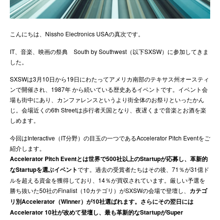
ENGLISH
こんにちは、Nissho Electronics USAの真次です。
IT、音楽、映画の祭典 South by Southwest（以下SXSW）に参加してきま
した。
SXSWは3月10日から19日にわたってアメリカ南部のテキサス州オースティ
ンで開催され、1987年 から続いている歴史あるイベントです。
イベント会
場も街中にあり、カンファレンスというより街全体のお祭りといったかん
じ。会場近くの6th Streetは歩行者天国となり、夜遅くまで音楽とお酒を楽
しめます。
今回はInteractive（IT分野）の目玉の一つであるAccelerator Pitch Eventをご
紹介します。
Accelerator
Pitch Eventとは世界で500社以上のStartupが応募し、革新的
なStartupを選ぶイベント
です。過去の受賞者たちはその後、71％が31億ド
ルを超える資金を獲得しており、14％が買収されています。厳しい予選を
勝ち抜いた50社のFinalist（10カテゴリ）がSXSWの会場で登壇し、
カテゴ
リ別Accelerator（Winner）が10社選ばれます。さらにその翌日には
Accelerator 10社が改めて登壇し、最も革新的なStartupがSuper