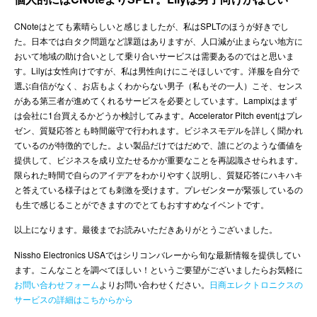
CNoteはとても素晴らしいと感じましたが、私はSPLTのほうが好きでし
た。日本では白タク問題など課題はありますが、人口減が止まらない地方に
おいて地域の助け合いとして乗り合いサービスは需要あるのではと思いま
す。Lilyは女性向けですが、私は男性向けにこそほしいです。洋服を自分で
選ぶ自信がなく、お店もよくわからない男子（私もその一人）こそ、センス
がある第三者が進めてくれるサービスを必要としています。Lampixはまず
は会社に1台買えるかどうか検討してみます。Accelerator Pitch eventはプレ
ゼン、質疑応答とも時間厳守で行われます。ビジネスモデルを詳しく聞かれ
ているのが特徴的でした。よい製品だけではだめで、誰にどのような価値を
提供して、ビジネスを成り立たせるかが重要なことを再認識させられます。
限られた時間で自らのアイデアをわかりやすく説明し、質疑応答にハキハキ
と答えている様子はとても刺激を受けます。プレゼンターが緊張しているの
も生で感じることができますのでとてもおすすめなイベントです。
以上になります。最後までお読みいただきありがとうございました。
Nissho Electronics USAではシリコンバレーから旬な最新情報を提供してい
ます。
こんなことを調べてほしい！というご要望がございましたらお気軽に
お問い合わせフォーム
よりお問い合わせください。
日商エレクトロニクスの
サービスの詳細はこちからから