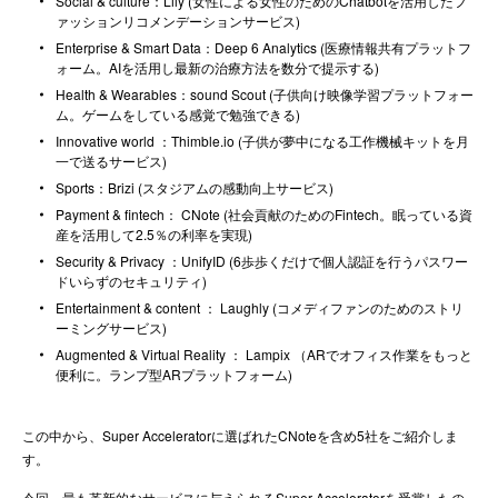
Social & culture：Lily (女性による女性のためのChatbotを活用したフ
ァッションリコメンデーションサービス)
Enterprise & Smart Data：Deep 6 Analytics (医療情報共有プラットフ
ォーム。AIを活用し最新の治療方法を数分で提示する)
Health & Wearables：sound Scout (子供向け映像学習プラットフォー
ム。ゲームをしている感覚で勉強できる)
Innovative world ：Thimble.io (子供が夢中になる工作機械キットを月
一で送るサービス)
Sports：Brizi (スタジアムの感動向上サービス)
Payment & fintech： CNote (社会貢献のためのFintech。眠っている資
産を活用して2.5％の利率を実現)
Security & Privacy ：UnifyID (6歩歩くだけで個人認証を行うパスワー
ドいらずのセキュリティ)
Entertainment & content ： Laughly (コメディファンのためのストリ
ーミングサービス)
Augmented & Virtual Reality ： Lampix （ARでオフィス作業をもっと
便利に。ランプ型ARプラットフォーム)
この中から、Super Acceleratorに選ばれたCNoteを含め5社をご紹介しま
す。
今回、最も革新的なサービスに与えられるSuper Acceleratorを受賞したの