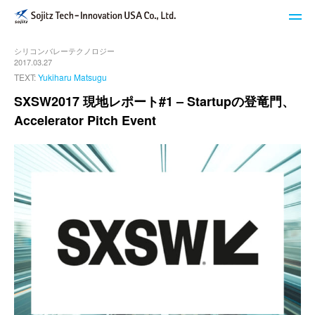
シリコンバレーテクノロジー
STech I USAのサービス
2017.03.27
TEXT:
Yukiharu Matsugu
ブログ
SXSW2017 現地レポート#1 – Startupの登竜門、
Accelerator Pitch Event
イベント・セミナー
キーワードで探す
STech I USAについて
ニュースレター登録
お問い合わせ